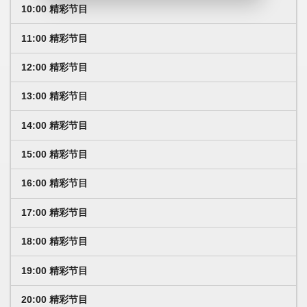
10:00 精彩节目
11:00 精彩节目
12:00 精彩节目
13:00 精彩节目
14:00 精彩节目
15:00 精彩节目
16:00 精彩节目
17:00 精彩节目
18:00 精彩节目
19:00 精彩节目
20:00 精彩节目