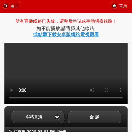
返回
首頁
所有直播线路已失效，请稍后重试或手动切换线路！
如不能播放,請選擇其他線路!
或點擊下載安卓版網絡電視觀看
军武直播
全 屏
军武直播 2026-08-08 節目預告