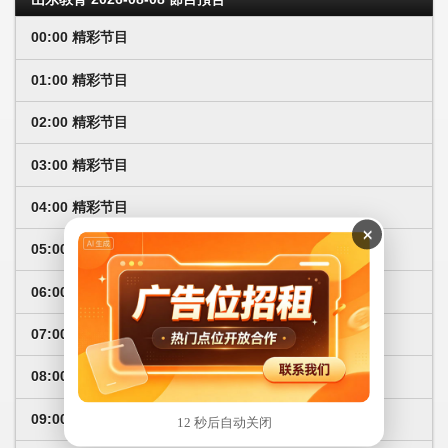
00:00 精彩节目
01:00 精彩节目
02:00 精彩节目
03:00 精彩节目
04:00 精彩节目
×
05:00 精彩节目
06:00 精彩节目
07:00 精彩节目
08:00 精彩节目
09:00 精彩节目
11 秒后自动关闭