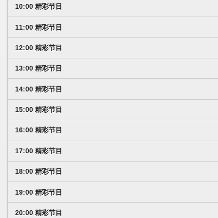
10:00 精彩节目
11:00 精彩节目
12:00 精彩节目
13:00 精彩节目
14:00 精彩节目
15:00 精彩节目
16:00 精彩节目
17:00 精彩节目
18:00 精彩节目
19:00 精彩节目
20:00 精彩节目