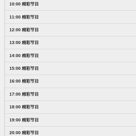
10:00 精彩节目
11:00 精彩节目
12:00 精彩节目
13:00 精彩节目
14:00 精彩节目
15:00 精彩节目
16:00 精彩节目
17:00 精彩节目
18:00 精彩节目
19:00 精彩节目
20:00 精彩节目