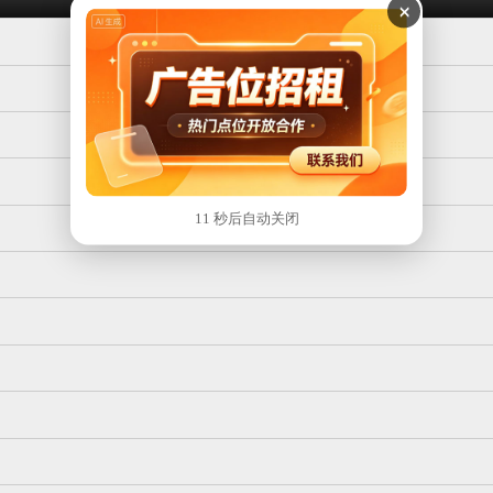
×
11 秒后自动关闭