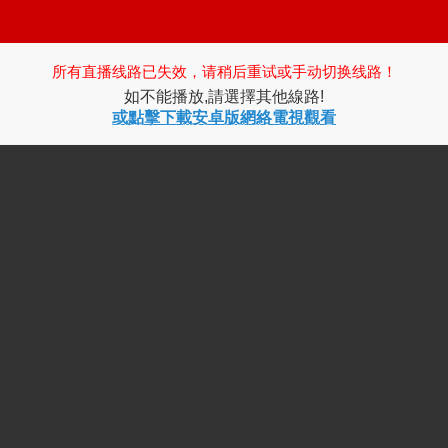
所有直播线路已失效，请稍后重试或手动切换线路！
如不能播放,請選擇其他線路!
或點擊下載安卓版網絡電視觀看