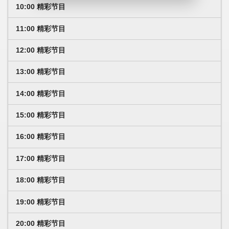
10:00 精彩节目
11:00 精彩节目
12:00 精彩节目
13:00 精彩节目
14:00 精彩节目
15:00 精彩节目
16:00 精彩节目
17:00 精彩节目
18:00 精彩节目
19:00 精彩节目
20:00 精彩节目