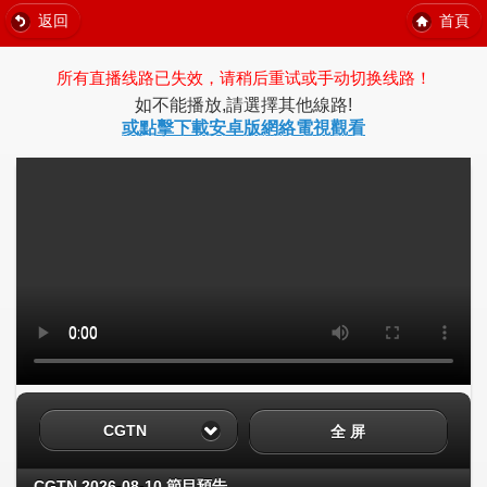
返回
首頁
所有直播线路已失效，请稍后重试或手动切换线路！
如不能播放,請選擇其他線路!
或點擊下載安卓版網絡電視觀看
CGTN
全 屏
CGTN 2026-08-10 節目預告