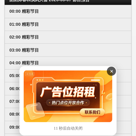
00:00 精彩节目
01:00 精彩节目
02:00 精彩节目
03:00 精彩节目
04:00 精彩节目
×
05:00 精彩节目
06:00 精彩节目
07:00 精彩节目
08:00 精彩节目
09:00 精彩节目
11 秒后自动关闭