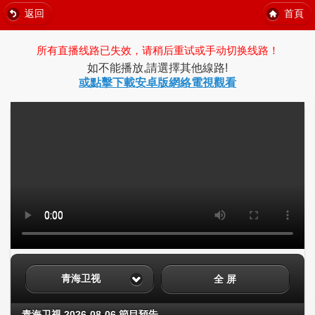
返回
首頁
所有直播线路已失效，请稍后重试或手动切换线路！
如不能播放,請選擇其他線路!
或點擊下載安卓版網絡電視觀看
青海卫视
全 屏
青海卫视 2026-08-06 節目預告