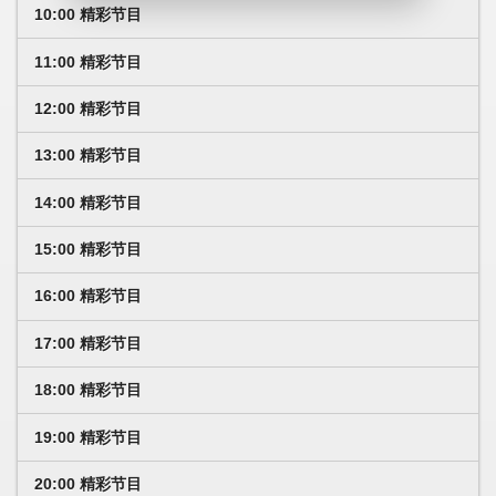
10:00 精彩节目
11:00 精彩节目
12:00 精彩节目
13:00 精彩节目
14:00 精彩节目
15:00 精彩节目
16:00 精彩节目
17:00 精彩节目
18:00 精彩节目
19:00 精彩节目
20:00 精彩节目