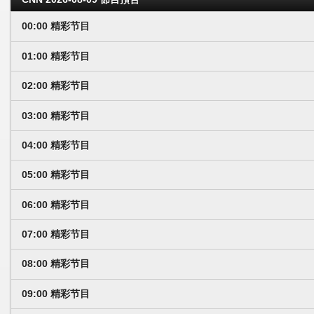
00:00 精彩节目
01:00 精彩节目
02:00 精彩节目
03:00 精彩节目
04:00 精彩节目
05:00 精彩节目
06:00 精彩节目
07:00 精彩节目
08:00 精彩节目
09:00 精彩节目