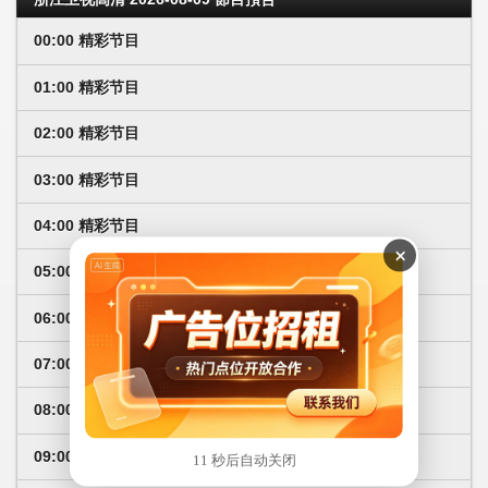
00:00 精彩节目
01:00 精彩节目
02:00 精彩节目
03:00 精彩节目
04:00 精彩节目
×
05:00 精彩节目
06:00 精彩节目
07:00 精彩节目
08:00 精彩节目
09:00 精彩节目
11 秒后自动关闭