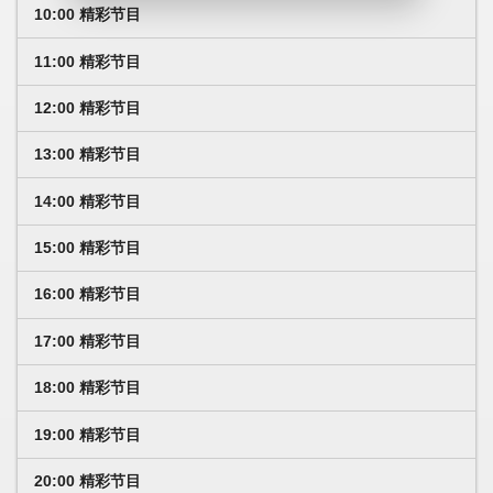
10:00 精彩节目
11:00 精彩节目
12:00 精彩节目
13:00 精彩节目
14:00 精彩节目
15:00 精彩节目
16:00 精彩节目
17:00 精彩节目
18:00 精彩节目
19:00 精彩节目
20:00 精彩节目