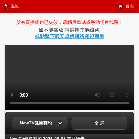
返回
首頁
所有直播线路已失效，请稍后重试或手动切换线路！
如不能播放,請選擇其他線路!
或點擊下載安卓版網絡電視觀看
NewTV健康有约
全 屏
NewTV健康有约 2026-08-08 節目預告