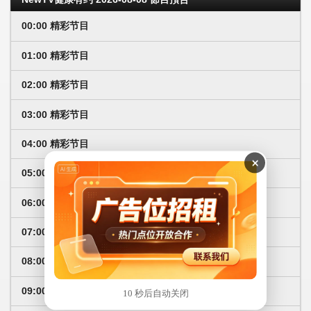
00:00 精彩节目
01:00 精彩节目
02:00 精彩节目
03:00 精彩节目
04:00 精彩节目
×
05:00 精彩节目
06:00 精彩节目
07:00 精彩节目
08:00 精彩节目
09:00 精彩节目
10 秒后自动关闭