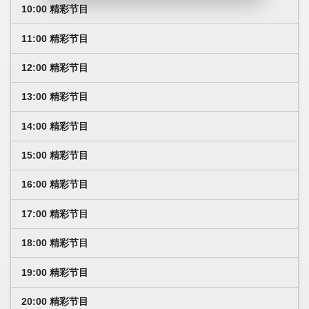
10:00 精彩节目
11:00 精彩节目
12:00 精彩节目
13:00 精彩节目
14:00 精彩节目
15:00 精彩节目
16:00 精彩节目
17:00 精彩节目
18:00 精彩节目
19:00 精彩节目
20:00 精彩节目