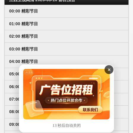
00:00 精彩节目
01:00 精彩节目
02:00 精彩节目
03:00 精彩节目
04:00 精彩节目
×
05:00 精彩节目
06:00 精彩节目
07:00 精彩节目
08:00 精彩节目
09:00 精彩节目
13 秒后自动关闭