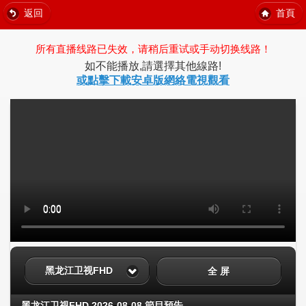
返回
首頁
所有直播线路已失效，请稍后重试或手动切换线路！
如不能播放,請選擇其他線路!
或點擊下載安卓版網絡電視觀看
黑龙江卫视FHD
全 屏
黑龙江卫视FHD 2026-08-08 節目預告