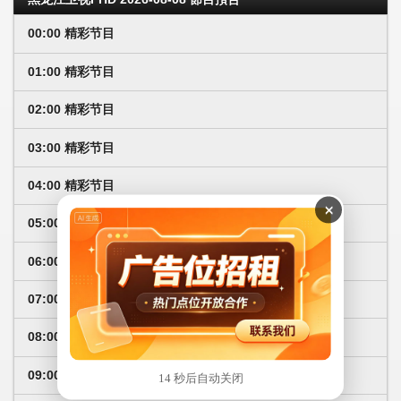
00:00 精彩节目
01:00 精彩节目
02:00 精彩节目
03:00 精彩节目
04:00 精彩节目
×
05:00 精彩节目
06:00 精彩节目
07:00 精彩节目
08:00 精彩节目
09:00 精彩节目
13 秒后自动关闭