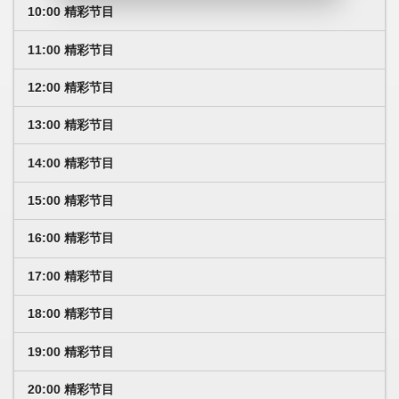
10:00 精彩节目
11:00 精彩节目
12:00 精彩节目
13:00 精彩节目
14:00 精彩节目
15:00 精彩节目
16:00 精彩节目
17:00 精彩节目
18:00 精彩节目
19:00 精彩节目
20:00 精彩节目