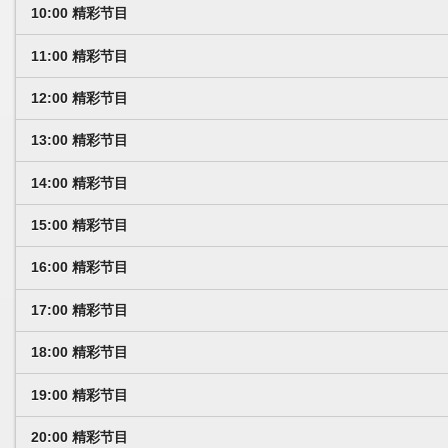
10:00 精彩节目
11:00 精彩节目
12:00 精彩节目
13:00 精彩节目
14:00 精彩节目
15:00 精彩节目
16:00 精彩节目
17:00 精彩节目
18:00 精彩节目
19:00 精彩节目
20:00 精彩节目