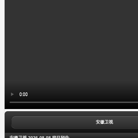
安徽卫视
安徽卫视 2026-08-08 節目預告