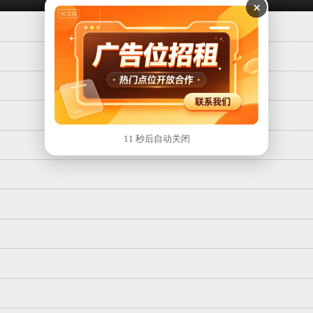
×
11 秒后自动关闭