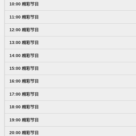
10:00 精彩节目
11:00 精彩节目
12:00 精彩节目
13:00 精彩节目
14:00 精彩节目
15:00 精彩节目
16:00 精彩节目
17:00 精彩节目
18:00 精彩节目
19:00 精彩节目
20:00 精彩节目