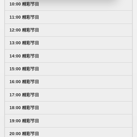
10:00 精彩节目
11:00 精彩节目
12:00 精彩节目
13:00 精彩节目
14:00 精彩节目
15:00 精彩节目
16:00 精彩节目
17:00 精彩节目
18:00 精彩节目
19:00 精彩节目
20:00 精彩节目