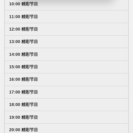
10:00 精彩节目
11:00 精彩节目
12:00 精彩节目
13:00 精彩节目
14:00 精彩节目
15:00 精彩节目
16:00 精彩节目
17:00 精彩节目
18:00 精彩节目
19:00 精彩节目
20:00 精彩节目