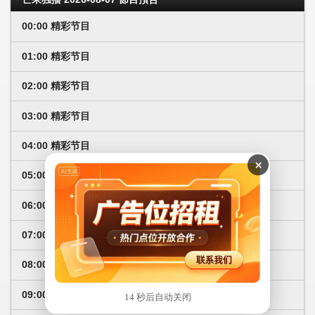
00:00 精彩节目
01:00 精彩节目
02:00 精彩节目
03:00 精彩节目
04:00 精彩节目
×
05:00 精彩节目
06:00 精彩节目
07:00 精彩节目
08:00 精彩节目
09:00 精彩节目
14 秒后自动关闭