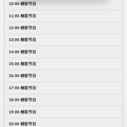
10:00 精彩节目
11:00 精彩节目
12:00 精彩节目
13:00 精彩节目
14:00 精彩节目
15:00 精彩节目
16:00 精彩节目
17:00 精彩节目
18:00 精彩节目
19:00 精彩节目
20:00 精彩节目