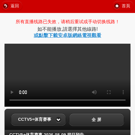
返回
首頁
所有直播线路已失效，请稍后重试或手动切换线路！
如不能播放,請選擇其他線路!
或點擊下載安卓版網絡電視觀看
CCTV5+体育赛事
全 屏
CCTV5+体育赛事 2026-08-09 節目預告