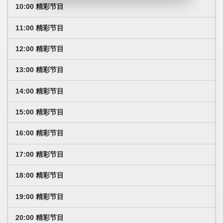
10:00 精彩节目
11:00 精彩节目
12:00 精彩节目
13:00 精彩节目
14:00 精彩节目
15:00 精彩节目
16:00 精彩节目
17:00 精彩节目
18:00 精彩节目
19:00 精彩节目
20:00 精彩节目