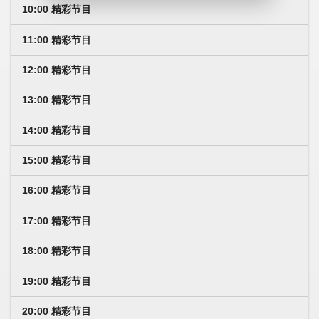
10:00 精彩节目
11:00 精彩节目
12:00 精彩节目
13:00 精彩节目
14:00 精彩节目
15:00 精彩节目
16:00 精彩节目
17:00 精彩节目
18:00 精彩节目
19:00 精彩节目
20:00 精彩节目