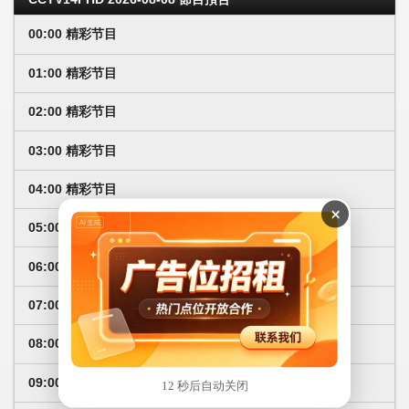
00:00 精彩节目
01:00 精彩节目
02:00 精彩节目
03:00 精彩节目
04:00 精彩节目
×
05:00 精彩节目
06:00 精彩节目
07:00 精彩节目
08:00 精彩节目
09:00 精彩节目
12 秒后自动关闭