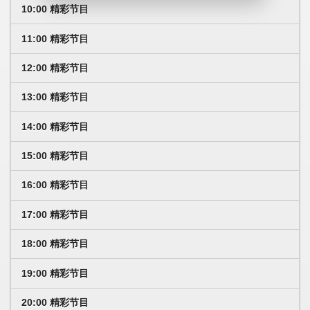
10:00 精彩节目
11:00 精彩节目
12:00 精彩节目
13:00 精彩节目
14:00 精彩节目
15:00 精彩节目
16:00 精彩节目
17:00 精彩节目
18:00 精彩节目
19:00 精彩节目
20:00 精彩节目