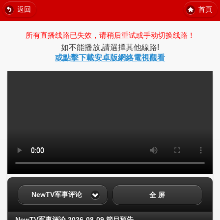
返回
首頁
所有直播线路已失效，请稍后重试或手动切换线路！
如不能播放,請選擇其他線路!
或點擊下載安卓版網絡電視觀看
NewTV军事评论
全 屏
NewTV军事评论 2026-08-09 節目預告