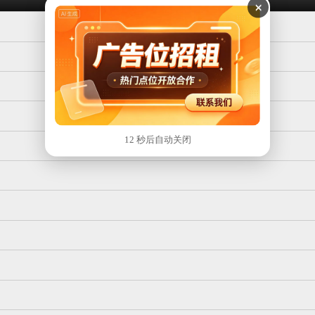
×
11 秒后自动关闭