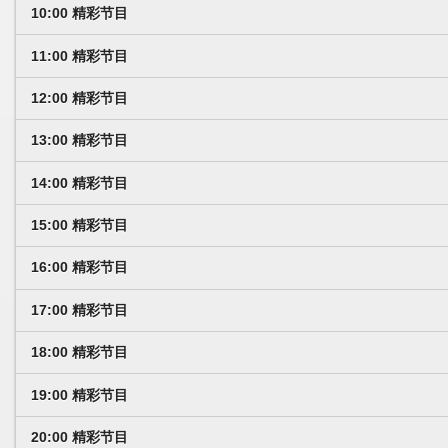
10:00 精彩节目
11:00 精彩节目
12:00 精彩节目
13:00 精彩节目
14:00 精彩节目
15:00 精彩节目
16:00 精彩节目
17:00 精彩节目
18:00 精彩节目
19:00 精彩节目
20:00 精彩节目