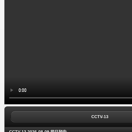
CCTV-13
CCTV-13 2026-08-09 節目預告