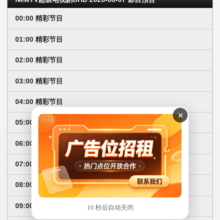
00:00 精彩节目
01:00 精彩节目
02:00 精彩节目
03:00 精彩节目
04:00 精彩节目
×
05:00 精彩节目
06:00 精彩节目
07:00 精彩节目
08:00 精彩节目
09:00 精彩节目
10 秒后自动关闭