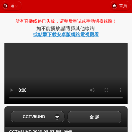
返回
首頁
所有直播线路已失效，请稍后重试或手动切换线路！
如不能播放,請選擇其他線路!
或點擊下載安卓版網絡電視觀看
CCTV5UHD
全 屏
CCTV5UHD 2026-08-07 節目預告