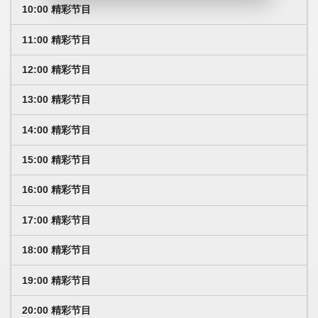
10:00 精彩节目
11:00 精彩节目
12:00 精彩节目
13:00 精彩节目
14:00 精彩节目
15:00 精彩节目
16:00 精彩节目
17:00 精彩节目
18:00 精彩节目
19:00 精彩节目
20:00 精彩节目