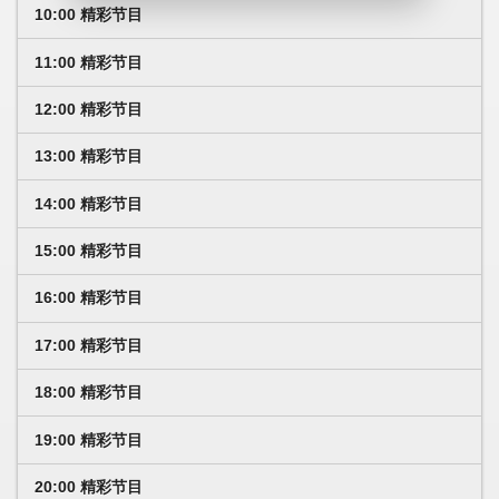
10:00 精彩节目
11:00 精彩节目
12:00 精彩节目
13:00 精彩节目
14:00 精彩节目
15:00 精彩节目
16:00 精彩节目
17:00 精彩节目
18:00 精彩节目
19:00 精彩节目
20:00 精彩节目