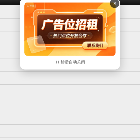
×
10 秒后自动关闭