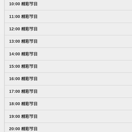
10:00 精彩节目
11:00 精彩节目
12:00 精彩节目
13:00 精彩节目
14:00 精彩节目
15:00 精彩节目
16:00 精彩节目
17:00 精彩节目
18:00 精彩节目
19:00 精彩节目
20:00 精彩节目