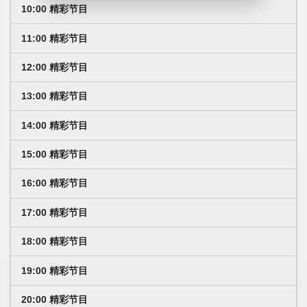
10:00 精彩节目
11:00 精彩节目
12:00 精彩节目
13:00 精彩节目
14:00 精彩节目
15:00 精彩节目
16:00 精彩节目
17:00 精彩节目
18:00 精彩节目
19:00 精彩节目
20:00 精彩节目