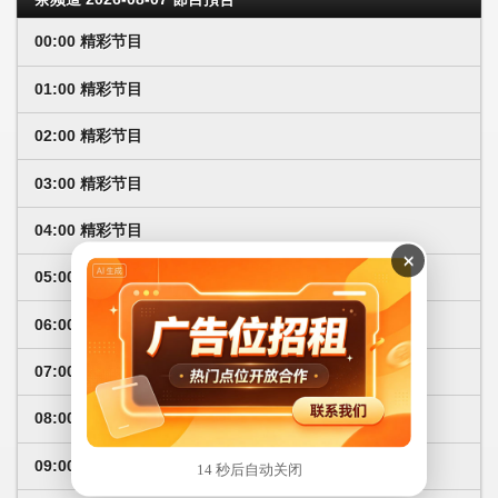
00:00 精彩节目
01:00 精彩节目
02:00 精彩节目
03:00 精彩节目
04:00 精彩节目
×
05:00 精彩节目
06:00 精彩节目
07:00 精彩节目
08:00 精彩节目
09:00 精彩节目
14 秒后自动关闭