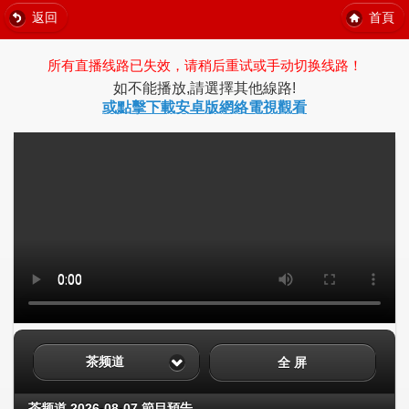
返回
首頁
所有直播线路已失效，请稍后重试或手动切换线路！
如不能播放,請選擇其他線路!
或點擊下載安卓版網絡電視觀看
茶频道
全 屏
茶频道 2026-08-07 節目預告