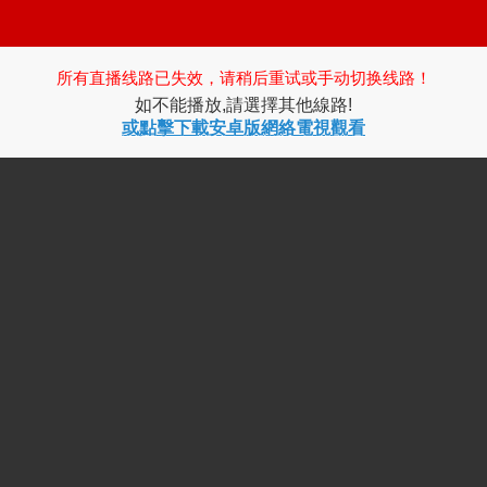
所有直播线路已失效，请稍后重试或手动切换线路！
如不能播放,請選擇其他線路!
或點擊下載安卓版網絡電視觀看