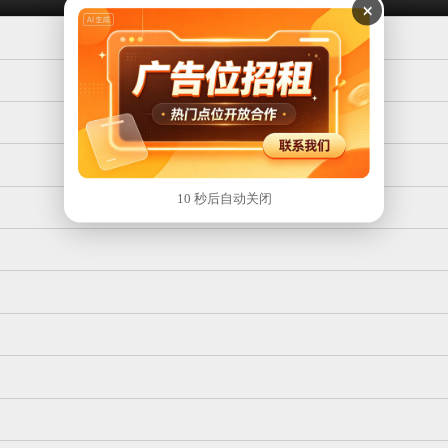
×
10 秒后自动关闭