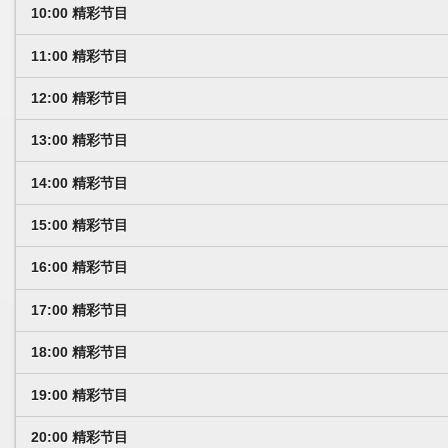
10:00 精彩节目
11:00 精彩节目
12:00 精彩节目
13:00 精彩节目
14:00 精彩节目
15:00 精彩节目
16:00 精彩节目
17:00 精彩节目
18:00 精彩节目
19:00 精彩节目
20:00 精彩节目