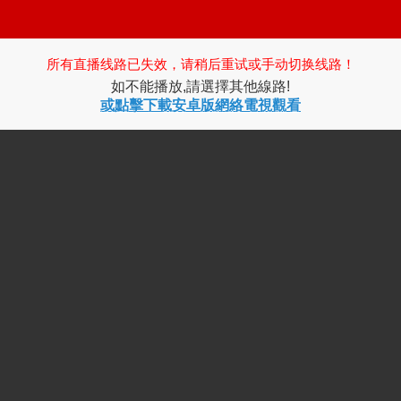
所有直播线路已失效，请稍后重试或手动切换线路！
如不能播放,請選擇其他線路!
或點擊下載安卓版網絡電視觀看