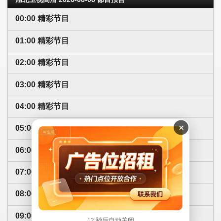
00:00 精彩节目
01:00 精彩节目
02:00 精彩节目
03:00 精彩节目
04:00 精彩节目
×
05:00 精彩节目
06:00 精彩节目
07:00 精彩节目
08:00 精彩节目
09:00 精彩节目
11 秒后自动关闭