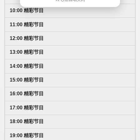
10:00 精彩节目
11:00 精彩节目
12:00 精彩节目
13:00 精彩节目
14:00 精彩节目
15:00 精彩节目
16:00 精彩节目
17:00 精彩节目
18:00 精彩节目
19:00 精彩节目