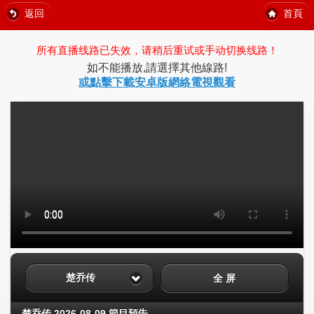
返回
首頁
所有直播线路已失效，请稍后重试或手动切换线路！
如不能播放,請選擇其他線路!
或點擊下載安卓版網絡電視觀看
楚乔传
全 屏
楚乔传 2026-08-09 節目預告