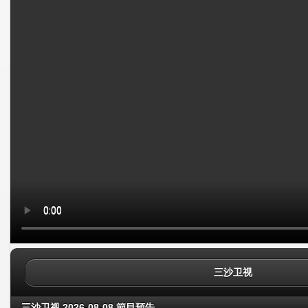
三沙卫视
三沙卫视 2026-08-08 節目預告