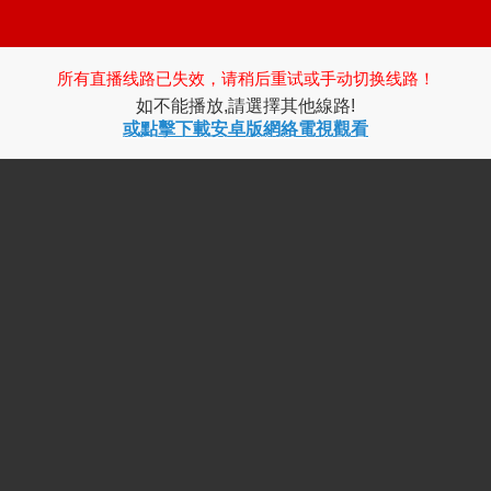
所有直播线路已失效，请稍后重试或手动切换线路！
如不能播放,請選擇其他線路!
或點擊下載安卓版網絡電視觀看