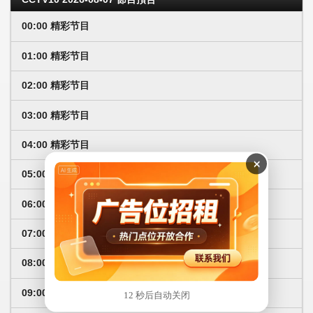
00:00 精彩节目
01:00 精彩节目
02:00 精彩节目
03:00 精彩节目
04:00 精彩节目
×
05:00 精彩节目
06:00 精彩节目
07:00 精彩节目
08:00 精彩节目
09:00 精彩节目
11 秒后自动关闭