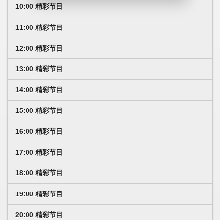
10:00 精彩节目
11:00 精彩节目
12:00 精彩节目
13:00 精彩节目
14:00 精彩节目
15:00 精彩节目
16:00 精彩节目
17:00 精彩节目
18:00 精彩节目
19:00 精彩节目
20:00 精彩节目