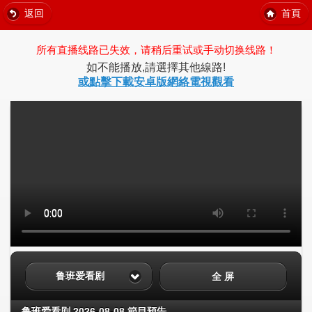
返回
首頁
所有直播线路已失效，请稍后重试或手动切换线路！
如不能播放,請選擇其他線路!
或點擊下載安卓版網絡電視觀看
鲁班爱看剧
全 屏
鲁班爱看剧 2026-08-08 節目預告