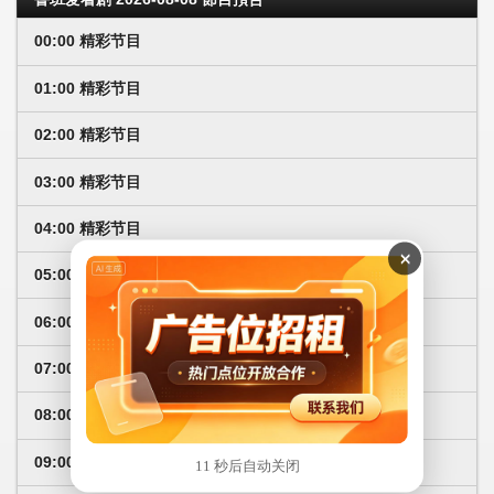
00:00 精彩节目
01:00 精彩节目
02:00 精彩节目
03:00 精彩节目
04:00 精彩节目
×
05:00 精彩节目
06:00 精彩节目
07:00 精彩节目
08:00 精彩节目
09:00 精彩节目
11 秒后自动关闭