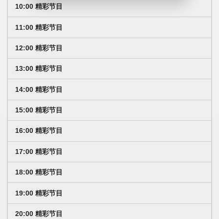
10:00 精彩节目
11:00 精彩节目
12:00 精彩节目
13:00 精彩节目
14:00 精彩节目
15:00 精彩节目
16:00 精彩节目
17:00 精彩节目
18:00 精彩节目
19:00 精彩节目
20:00 精彩节目