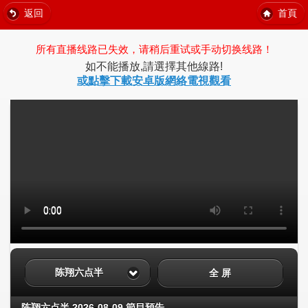
返回
首頁
所有直播线路已失效，请稍后重试或手动切换线路！
如不能播放,請選擇其他線路!
或點擊下載安卓版網絡電視觀看
陈翔六点半
全 屏
陈翔六点半 2026-08-09 節目預告