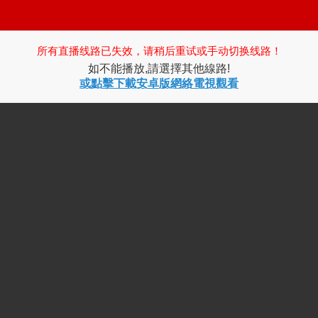
所有直播线路已失效，请稍后重试或手动切换线路！
如不能播放,請選擇其他線路!
或點擊下載安卓版網絡電視觀看