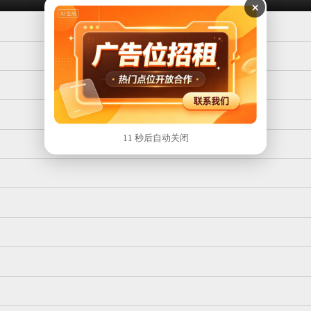
×
11 秒后自动关闭