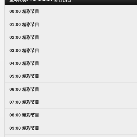
00:00 精彩节目
01:00 精彩节目
02:00 精彩节目
03:00 精彩节目
04:00 精彩节目
05:00 精彩节目
06:00 精彩节目
07:00 精彩节目
08:00 精彩节目
09:00 精彩节目