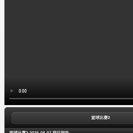
篮球比赛2
篮球比赛2 2026-08-07 節目預告