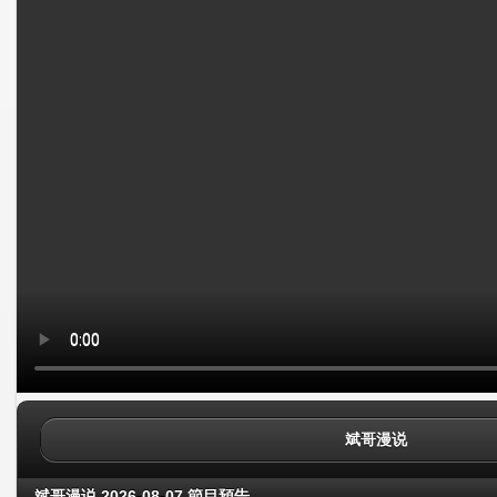
斌哥漫说
斌哥漫说 2026-08-07 節目預告