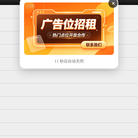
×
11 秒后自动关闭