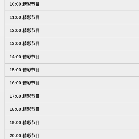
10:00 精彩节目
11:00 精彩节目
12:00 精彩节目
13:00 精彩节目
14:00 精彩节目
15:00 精彩节目
16:00 精彩节目
17:00 精彩节目
18:00 精彩节目
19:00 精彩节目
20:00 精彩节目