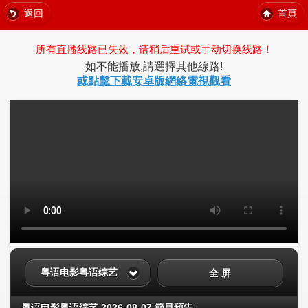
返回
首頁
所有直播线路已失效，请稍后重试或手动切换线路！
如不能播放,請選擇其他線路!
或點擊下載安卓版網絡電視觀看
粤语电影粤语综艺
全 屏
粤语电影粤语综艺 2026-08-07 節目預告