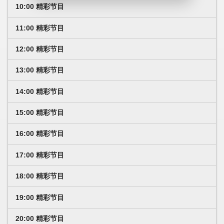
10:00 精彩节目
11:00 精彩节目
12:00 精彩节目
13:00 精彩节目
14:00 精彩节目
15:00 精彩节目
16:00 精彩节目
17:00 精彩节目
18:00 精彩节目
19:00 精彩节目
20:00 精彩节目