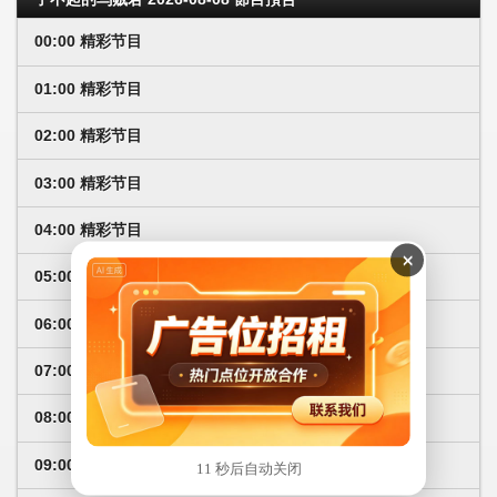
00:00 精彩节目
01:00 精彩节目
02:00 精彩节目
03:00 精彩节目
04:00 精彩节目
×
05:00 精彩节目
06:00 精彩节目
07:00 精彩节目
08:00 精彩节目
09:00 精彩节目
11 秒后自动关闭