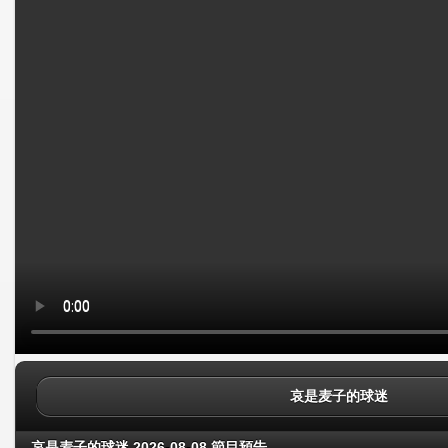
哀是麦子的球迷
哀是麦子的球迷 2026-08-08 節目預告