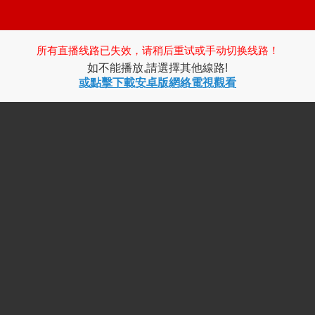
所有直播线路已失效，请稍后重试或手动切换线路！
如不能播放,請選擇其他線路!
或點擊下載安卓版網絡電視觀看