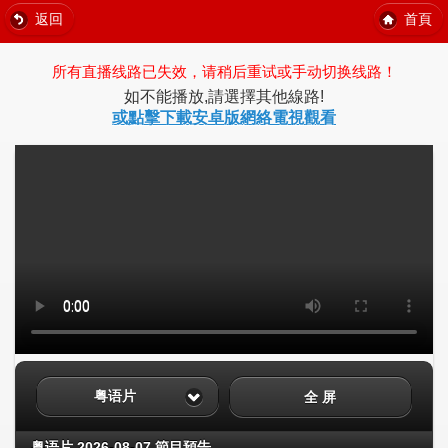
返回
首頁
所有直播线路已失效，请稍后重试或手动切换线路！
如不能播放,請選擇其他線路!
或點擊下載安卓版網絡電視觀看
粤语片
全 屏
粤语片 2026-08-07 節目預告