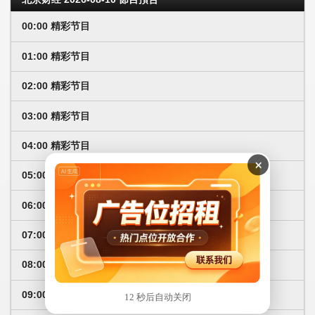
00:00 精彩节目
01:00 精彩节目
02:00 精彩节目
03:00 精彩节目
04:00 精彩节目
×
05:00 精彩节目
06:00 精彩节目
07:00 精彩节目
08:00 精彩节目
09:00 精彩节目
12 秒后自动关闭