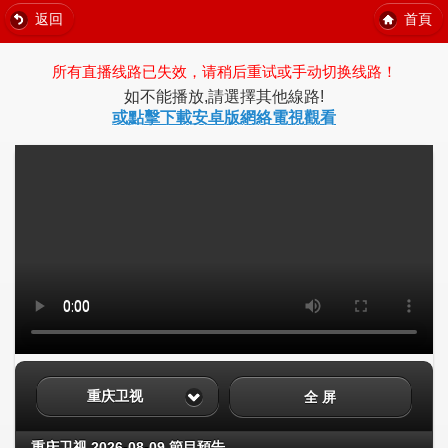
返回
首頁
所有直播线路已失效，请稍后重试或手动切换线路！
如不能播放,請選擇其他線路!
或點擊下載安卓版網絡電視觀看
重庆卫视
全 屏
重庆卫视 2026-08-09 節目預告