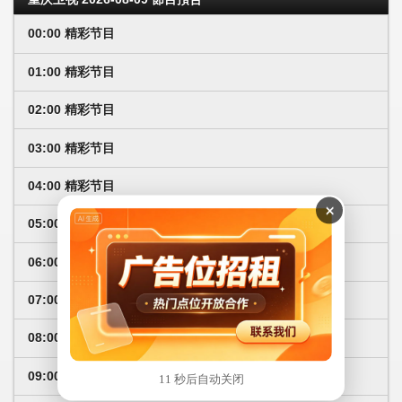
00:00 精彩节目
01:00 精彩节目
02:00 精彩节目
03:00 精彩节目
04:00 精彩节目
×
05:00 精彩节目
06:00 精彩节目
07:00 精彩节目
08:00 精彩节目
09:00 精彩节目
11 秒后自动关闭