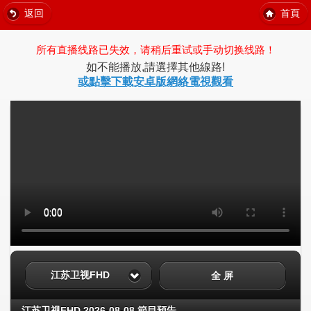
返回
首頁
所有直播线路已失效，请稍后重试或手动切换线路！
如不能播放,請選擇其他線路!
或點擊下載安卓版網絡電視觀看
江苏卫视FHD
全 屏
江苏卫视FHD 2026-08-08 節目預告