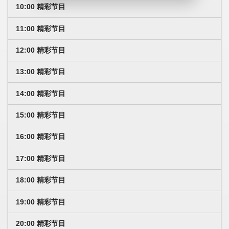
10:00 精彩节目
11:00 精彩节目
12:00 精彩节目
13:00 精彩节目
14:00 精彩节目
15:00 精彩节目
16:00 精彩节目
17:00 精彩节目
18:00 精彩节目
19:00 精彩节目
20:00 精彩节目