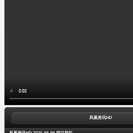
凤凰资讯HD
凤凰资讯HD 2026-08-08 節目預告