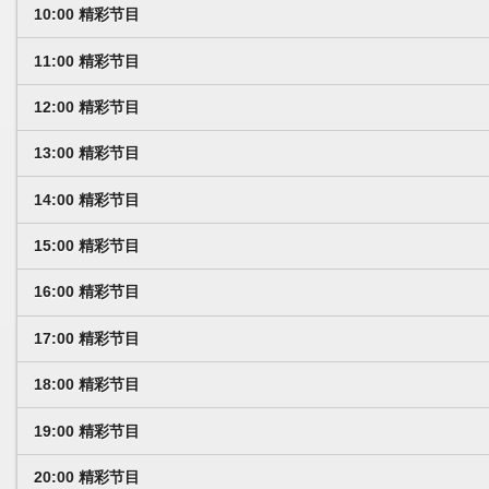
10:00 精彩节目
11:00 精彩节目
12:00 精彩节目
13:00 精彩节目
14:00 精彩节目
15:00 精彩节目
16:00 精彩节目
17:00 精彩节目
18:00 精彩节目
19:00 精彩节目
20:00 精彩节目