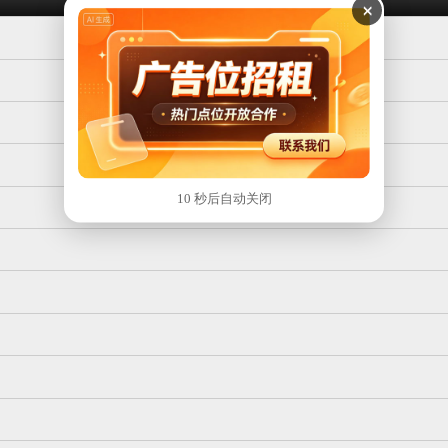
×
10 秒后自动关闭