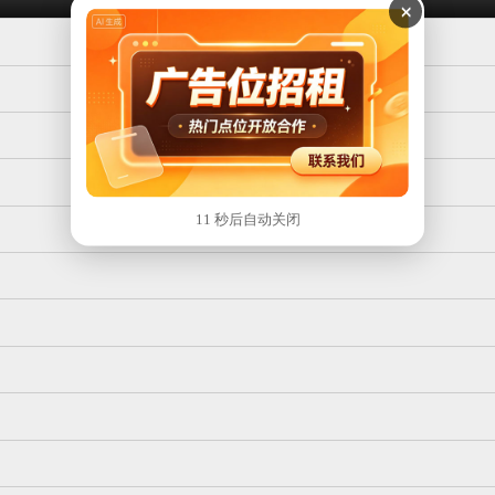
×
11 秒后自动关闭