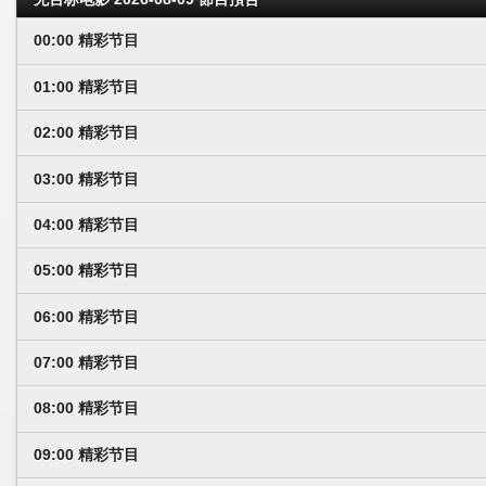
00:00 精彩节目
01:00 精彩节目
02:00 精彩节目
03:00 精彩节目
04:00 精彩节目
05:00 精彩节目
06:00 精彩节目
07:00 精彩节目
08:00 精彩节目
09:00 精彩节目